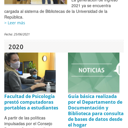
2021 ya se encuentra
cargada al sistema de Bibliotecas de la Universidad de la
República.
> Leer más
Fecha:
25/06/2021
2020
Facultad de Psicología
Guía básica realizada
prestó computadoras
por el Departamento de
portables a estudiantes
Documentación y
Biblioteca para consulta
A partir de las políticas
de bases de datos desde
impulsadas por el Consejo
el hogar