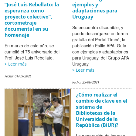
“José Luis Rebellato: la
ejemplos y
esperanza como
adaptaciones para
proyecto colectivo”,
Uruguay
cortometraje
Se encuentra disponible, y
documental en su
puede descargarse en forma
homenaje
gratuita del Portal Timbó, la
En marzo de este año, se
publicación Estilo APA: Guía
cumplió el 75 aniversario del
con ejemplos y adaptaciones
Prof. José Luis Rebellato.
para Uruguay, del Grupo APA
Uruguay.
> Leer más
> Leer más
Fecha:
01/09/2021
Fecha:
25/06/2021
¿Cómo realizar el
cambio de clave en el
sistema de
Bibliotecas de la
Universidad de la
República (BiUR)?
La generación de ingreso