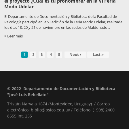
el proyecto ¿Cuál es tu pronombre? en la VI Feria
Modo Udelar
El Departamento de Documentación y Biblioteca de la Facultad de
Psicología participó en la VI edición de la Feria Modo Udelar, realizada
los días 18, 20 y 21 de noviembre en las sedes de Maldonado...
> Leer más
Página
Page
Page
Page
Page
Siguiente
Next ›
Última
Last »
1
2
3
4
5
aginación
actual
página
página
© 2022 Departamento de Documentación y Biblioteca
Pie
"José Luis Rebellato"
de
Tristán Narvaja 1674 (Montevideo, Uruguay) / Correo
página
electrónico: biblio@psico.edu.uy / Teléfono: (+598) 2400
8555 int. 255