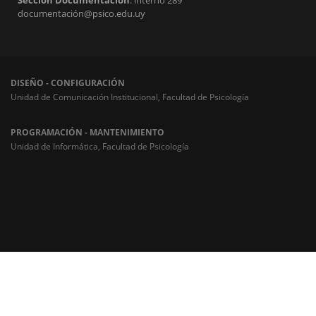
Sección Documentación
: interno 289
documentación@psico.edu.uy
DISEÑO - CONFIGURACIÓN
Unidad de Comunicación Institucional, Facultad de Psicología
PROGRAMACIÓN - MANTENIMIENTO
Unidad de Informática, Facultad de Psicología