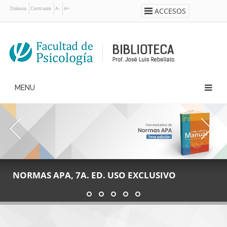
Pasar
Dislexia
Contraste
A-
A+
ACCESOS
al
contenido
principal
Main
navigation
NORMAS APA, 7A. ED. USO EXCLUSIVO
PROFESOR JOSÉ LUIS REBELLATO