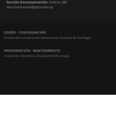
Sección Documentación
: interno 289
documentación@psico.edu.uy
DISEÑO - CONFIGURACIÓN
Unidad de Comunicación Institucional, Facultad de Psicología
PROGRAMACIÓN - MANTENIMIENTO
Unidad de Informática, Facultad de Psicología