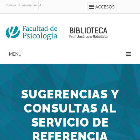
Pasar
Dislexia
Contraste
A-
A+
ACCESOS
al
contenido
principal
Main
navigation
SUGERENCIAS Y
CONSULTAS AL
SERVICIO DE
REFERENCIA